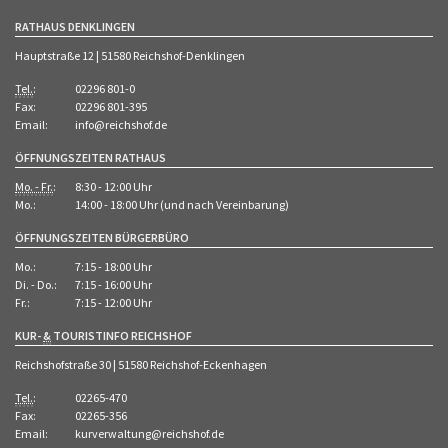
RATHAUS DENKLINGEN
Hauptstraße 12 | 51580 Reichshof-Denklingen
Tel.
:
02296 801-0
Fax:
02296 801-395
Email:
info@reichshof.de
ÖFFNUNGSZEITEN RATHAUS
Mo. - Fr.
:
8:30 - 12:00 Uhr
Mo.:
14:00 - 18:00 Uhr (und nach Vereinbarung)
ÖFFNUNGSZEITEN BÜRGERBÜRO
Mo.:
7:15 - 18:00 Uhr
Di. - Do.:
7:15 - 16:00 Uhr
Fr.:
7:15 - 12:00 Uhr
KUR-
&
TOURISTINFO REICHSHOF
Reichshofstraße 30 | 51580 Reichshof-Eckenhagen
Tel.
:
02265-470
Fax:
02265-356
Email:
kurverwaltung@reichshof.de