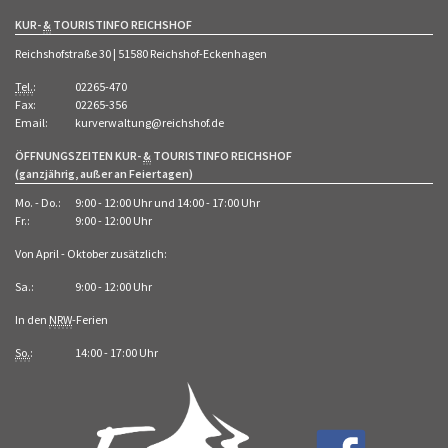
KUR-
&
TOURISTINFO REICHSHOF
Reichshofstraße 30 | 51580 Reichshof-Eckenhagen
Tel.
:
02265-470
Fax:
02265-356
Email:
kurverwaltung@reichshof.de
ÖFFNUNGSZEITEN KUR-
&
TOURISTINFO REICHSHOF
(ganzjährig, außer an Feiertagen)
Mo. - Do.:
9:00 - 12:00 Uhr und 14:00 - 17:00 Uhr
Fr.:
9:00 - 12:00 Uhr
Von April - Oktober zusätzlich:
Sa.:
9:00 - 12:00 Uhr
In den
NRW
-Ferien
So.
:
14:00 - 17:00 Uhr