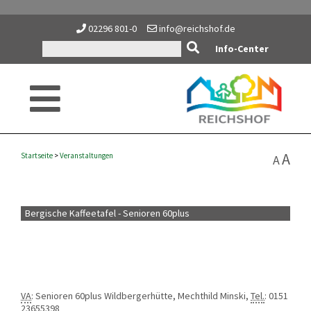
02296 801-0
info@reichshof.de
Info-Center
A
Startseite
>
Veranstaltungen
A
Bergische Kaffeetafel - Senioren 60plus
VA
: Senioren 60plus Wildbergerhütte, Mechthild Minski,
Tel.
: 0151
23655398