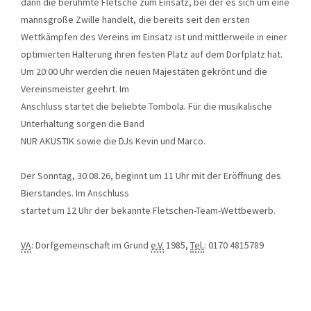
dann die berühmte Fletsche zum Einsatz, bei der es sich um eine
mannsgroße Zwille handelt, die bereits seit den ersten
Wettkämpfen des Vereins im Einsatz ist und mittlerweile in einer
optimierten Halterung ihren festen Platz auf dem Dorfplatz hat.
Um 20:00 Uhr werden die neuen Majestäten gekrönt und die
Vereinsmeister geehrt. Im
Anschluss startet die beliebte Tombola. Für die musikalische
Unterhaltung sorgen die Band
NUR AKUSTIK sowie die DJs Kevin und Marco.
Der Sonntag, 30.08.26, beginnt um 11 Uhr mit der Eröffnung des
Bierstandes. Im Anschluss
startet um 12 Uhr der bekannte Fletschen-Team-Wettbewerb.
VA
: Dorfgemeinschaft im Grund
e.V.
1985,
Tel.
: 0170 4815789