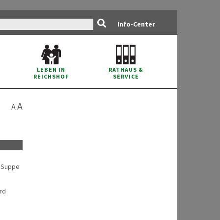
Info-Center
RATHAUS
&
LEBEN IN
SERVICE
REICHSHOF
A
A
e Suppe
rd