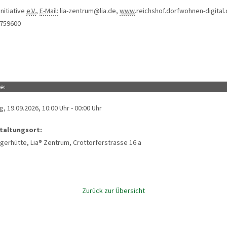
®Initiative
e.V.
,
E-Mail:
lia-zentrum@lia.de,
www
.reichshof.dorfwohnen-digital
9759600
e:
, 19.09.2026, 10:00 Uhr - 00:00 Uhr
taltungsort:
gerhütte, Lia® Zentrum, Crottorferstrasse 16 a
Zurück zur Übersicht