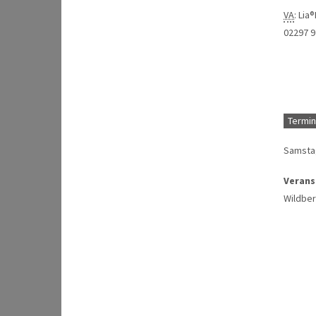
VA
: Lia
02297 
Termin
Samstag
Verans
Wildber