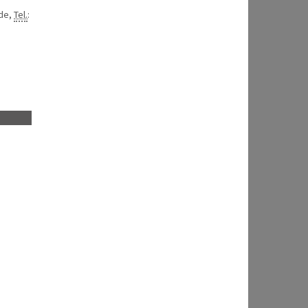
.de,
Tel.
: