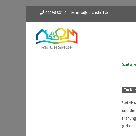
02296 801-0
info@reichshof.de
Startseite
Ein Do
"Wildbe
und die
Planung
gekoch