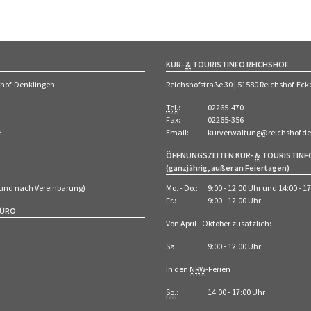
KUR-
&
TOURISTINFO REICHSHOF
shof-Denklingen
Reichshofstraße 30 | 51580 Reichshof-E
Tel.
:
02265-470
Fax:
02265-356
e
Email:
kurverwaltung@reichshof.de
ÖFFNUNGSZEITEN KUR-
&
TOURISTINF
(ganzjährig, außer an Feiertagen)
 (und nach Vereinbarung)
Mo. - Do.:
9:00 - 12:00 Uhr und 14:00 - 1
Fr.:
9:00 - 12:00 Uhr
BÜRO
Von April - Oktober zusätzlich:
Sa.:
9:00 - 12:00 Uhr
In den
NRW
-Ferien
So.
:
14:00 - 17:00 Uhr