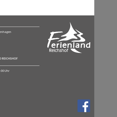
ckenhagen
O REICHSHOF
7:00 Uhr