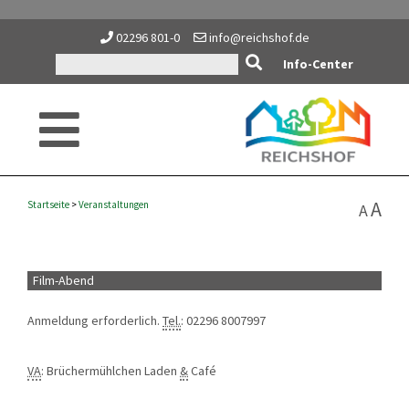
02296 801-0
info@reichshof.de
Info-Center
A
Startseite
>
Veranstaltungen
A
Film-Abend
Anmeldung erforderlich.
Tel.
: 02296 8007997
VA
: Brüchermühlchen Laden
&
Café