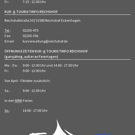
Fr.:
7:15 - 12:00 Uhr
KUR-
&
TOURISTINFO REICHSHOF
Reichshofstraße 30 | 51580 Reichshof-Eckenhagen
Tel.
:
02265-470
Fax:
02265-356
Email:
kurverwaltung@reichshof.de
ÖFFNUNGSZEITEN KUR-
&
TOURISTINFO REICHSHOF
(ganzjährig, außer an Feiertagen)
Mo. - Do.:
9:00 - 12:00 Uhr und 14:00 - 17:00 Uhr
Fr.:
9:00 - 12:00 Uhr
Von April - Oktober zusätzlich:
Sa.:
9:00 - 12:00 Uhr
In den
NRW
-Ferien
So.
:
14:00 - 17:00 Uhr