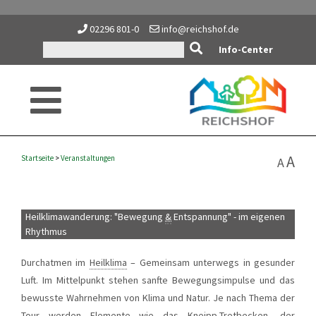
02296 801-0
info@reichshof.de
Info-Center
A
Startseite
>
Veranstaltungen
A
Heilklimawanderung: "Bewegung
&
Entspannung" - im eigenen
Rhythmus
Durchatmen im
Heilklima
– Gemeinsam unterwegs in gesunder
Luft. Im Mittelpunkt stehen sanfte Bewegungsimpulse und das
bewusste Wahrnehmen von Klima und Natur. Je nach Thema der
Tour werden Elemente wie das Kneipp-Tretbecken, der