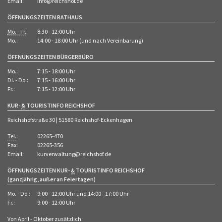
Email:
info@reichshof.de
ÖFFNUNGSZEITEN RATHAUS
Mo. - Fr.
:
8:30 - 12:00 Uhr
Mo.:
14:00 - 18:00 Uhr (und nach Vereinbarung)
ÖFFNUNGSZEITEN BÜRGERBÜRO
Mo.:
7:15 - 18:00 Uhr
Di. - Do.:
7:15 - 16:00 Uhr
Fr.:
7:15 - 12:00 Uhr
KUR-
&
TOURISTINFO REICHSHOF
Reichshofstraße 30 | 51580 Reichshof-Eckenhagen
Tel.
:
02265-470
Fax:
02265-356
Email:
kurverwaltung@reichshof.de
ÖFFNUNGSZEITEN KUR-
&
TOURISTINFO REICHSHOF
(ganzjährig, außer an Feiertagen)
Mo. - Do.:
9:00 - 12:00 Uhr und 14:00 - 17:00 Uhr
Fr.:
9:00 - 12:00 Uhr
Von April - Oktober zusätzlich: