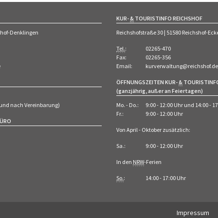
KUR-
&
TOURISTINFO REICHSHOF
shof-Denklingen
Reichshofstraße 30 | 51580 Reichshof-E
Tel.
:
02265-470
Fax:
02265-356
e
Email:
kurverwaltung@reichshof.de
ÖFFNUNGSZEITEN KUR-
&
TOURISTINF
(ganzjährig, außer an Feiertagen)
 (und nach Vereinbarung)
Mo. - Do.:
9:00 - 12:00 Uhr und 14:00 - 1
Fr.:
9:00 - 12:00 Uhr
BÜRO
Von April - Oktober zusätzlich:
Sa.:
9:00 - 12:00 Uhr
In den
NRW
-Ferien
So.
:
14:00 - 17:00 Uhr
Impressum