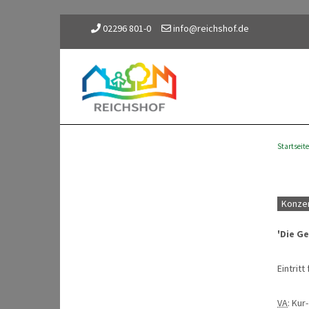
02296 801-0
info@reichshof.de
Startseite
Konzer
'Die Ge
Eintritt 
VA
: Kur