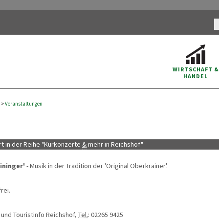
WIRTSCHAFT
&
HANDEL
>
Veranstaltungen
t in der Reihe "Kurkonzerte
&
mehr in Reichshof"
ininger'
- Musik in der Tradition der 'Original Oberkrainer'.
frei.
- und Touristinfo Reichshof,
Tel.
: 02265 9425