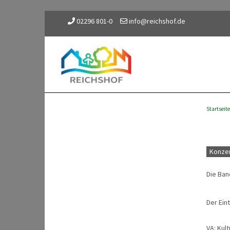
02296 801-0
info@reichshof.de
Startseite
Konzer
Die Ban
Der Eintr
VA
:
Kult