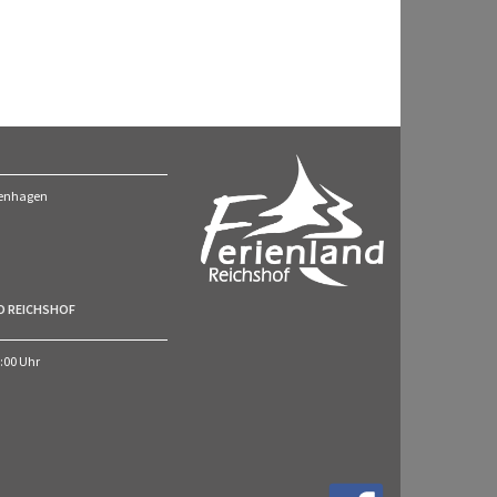
ckenhagen
O REICHSHOF
7:00 Uhr