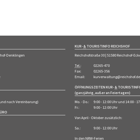
KUR-
&
TOURISTINFO REICHSHOF
shof-Denklingen
Reichshofstraße 30 | 51580 Reichshof-E
Tel.
:
02265-470
Fax:
02265-356
e
Email:
kurverwaltung@reichshof.de
ÖFFNUNGSZEITEN KUR-
&
TOURISTINF
(ganzjährig, außer an Feiertagen)
 (und nach Vereinbarung)
Mo. - Do.:
9:00 - 12:00 Uhr und 14:00 - 1
Fr.:
9:00 - 12:00 Uhr
BÜRO
Von April - Oktober zusätzlich:
Sa.:
9:00 - 12:00 Uhr
In den
NRW
-Ferien