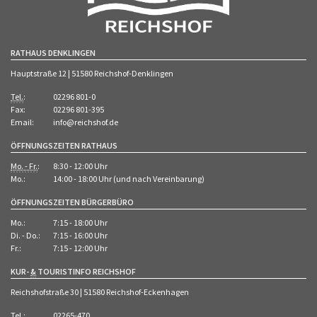
RATHAUS DENKLINGEN
Hauptstraße 12 | 51580 Reichshof-Denklingen
Tel.
:
02296 801-0
Fax:
02296 801-395
Email:
info@reichshof.de
ÖFFNUNGSZEITEN RATHAUS
Mo. - Fr.
:
8:30 - 12:00 Uhr
Mo.:
14:00 - 18:00 Uhr (und nach Vereinbarung)
ÖFFNUNGSZEITEN BÜRGERBÜRO
Mo.:
7:15 - 18:00 Uhr
Di. - Do.:
7:15 - 16:00 Uhr
Fr.:
7:15 - 12:00 Uhr
KUR-
&
TOURISTINFO REICHSHOF
Reichshofstraße 30 | 51580 Reichshof-Eckenhagen
Tel.
:
02265-470