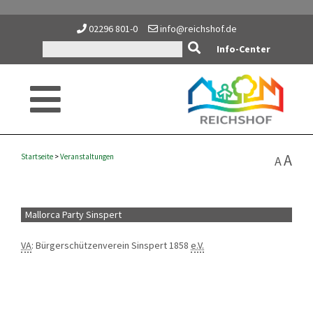
02296 801-0
info@reichshof.de
Info-Center
A
Startseite
>
Veranstaltungen
A
Mallorca Party Sinspert
VA
: Bürgerschützenverein Sinspert 1858
e.V.