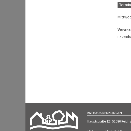
Termin
Mittwoc
Verans
Eckenh
RATHAUS DENKLINGEN
Hauptstraße 12 | 51580 Reich
Tel.
:
02296 801-0