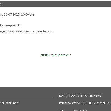
e:
h, 16.07.2025, 10:00 Uhr
taltungsort:
agen, Evangelisches Gemeindehaus
Zurück zur Übersicht
KUR-
&
TOURISTINFO REICHSHOF
shof-Denklingen
Reichshofstraße 30 | 51580 Reichshof-E
Tel.
:
02265-470