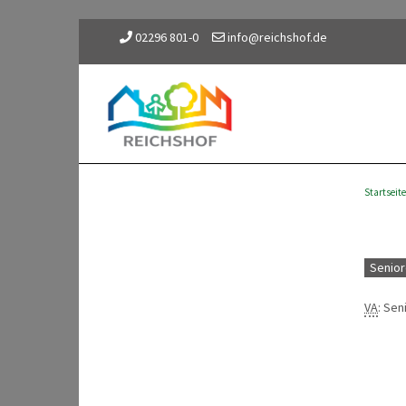
02296 801-0
info@reichshof.de
Startseite
Senior
VA
: Se