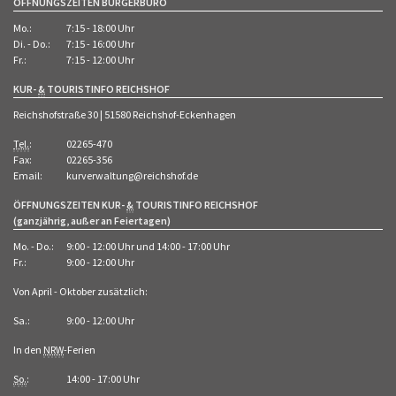
ÖFFNUNGSZEITEN BÜRGERBÜRO
Mo.:
7:15 - 18:00 Uhr
Di. - Do.:
7:15 - 16:00 Uhr
Fr.:
7:15 - 12:00 Uhr
KUR-
&
TOURISTINFO REICHSHOF
Reichshofstraße 30 | 51580 Reichshof-Eckenhagen
Tel.
:
02265-470
Fax:
02265-356
Email:
kurverwaltung@reichshof.de
ÖFFNUNGSZEITEN KUR-
&
TOURISTINFO REICHSHOF
(ganzjährig, außer an Feiertagen)
Mo. - Do.:
9:00 - 12:00 Uhr und 14:00 - 17:00 Uhr
Fr.:
9:00 - 12:00 Uhr
Von April - Oktober zusätzlich:
Sa.:
9:00 - 12:00 Uhr
In den
NRW
-Ferien
So.
:
14:00 - 17:00 Uhr