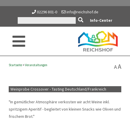
02296 801-0
info@reichshof.de
Info-Center
A
Startseite
>
Veranstaltungen
A
Weinprobe Crossover - Tasting Deutschland/Frankreich
"In gemütlicher Atmosphäre verkosten wir acht Weine inkl.
spritzigem Aperitif - begleitet von kleinen Snacks wie Oliven und
frischem Brot."