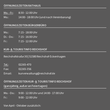
ÖFFNUNGSZEITEN RATHAUS
Mo. - Fr.
:
8:30 - 12:00 Uhr
Mo.:
14:00 - 18:00 Uhr (und nach Vereinbarung)
ÖFFNUNGSZEITEN BÜRGERBÜRO
Mo.:
7:15 - 18:00 Uhr
Di. - Do.:
7:15 - 16:00 Uhr
Fr.:
7:15 - 12:00 Uhr
KUR-
&
TOURISTINFO REICHSHOF
Reichshofstraße 30 | 51580 Reichshof-Eckenhagen
Tel.
:
02265-470
Fax:
02265-356
Email:
kurverwaltung@reichshof.de
ÖFFNUNGSZEITEN KUR-
&
TOURISTINFO REICHSHOF
(ganzjährig, außer an Feiertagen)
Mo. - Do.:
9:00 - 12:00 Uhr und 14:00 - 17:00 Uhr
Fr.:
9:00 - 12:00 Uhr
Von April - Oktober zusätzlich: