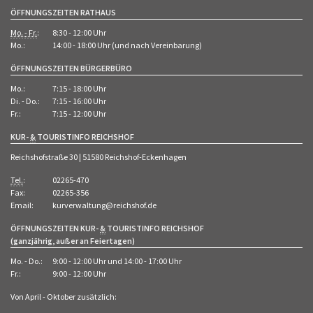
ÖFFNUNGSZEITEN RATHAUS
Mo. - Fr.
:
8:30 - 12:00 Uhr
Mo.:
14:00 - 18:00 Uhr (und nach Vereinbarung)
ÖFFNUNGSZEITEN BÜRGERBÜRO
Mo.:
7:15 - 18:00 Uhr
Di. - Do.:
7:15 - 16:00 Uhr
Fr.:
7:15 - 12:00 Uhr
KUR-
&
TOURISTINFO REICHSHOF
Reichshofstraße 30 | 51580 Reichshof-Eckenhagen
Tel.
:
02265-470
Fax:
02265-356
Email:
kurverwaltung@reichshof.de
ÖFFNUNGSZEITEN KUR-
&
TOURISTINFO REICHSHOF
(ganzjährig, außer an Feiertagen)
Mo. - Do.:
9:00 - 12:00 Uhr und 14:00 - 17:00 Uhr
Fr.:
9:00 - 12:00 Uhr
Von April - Oktober zusätzlich: