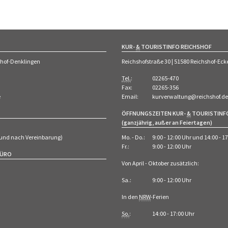
KUR-
&
TOURISTINFO REICHSHOF
shof-Denklingen
Reichshofstraße 30 | 51580 Reichshof-E
Tel.
:
02265-470
Fax:
02265-356
e
Email:
kurverwaltung@reichshof.de
ÖFFNUNGSZEITEN KUR-
&
TOURISTINF
(ganzjährig, außer an Feiertagen)
 (und nach Vereinbarung)
Mo. - Do.:
9:00 - 12:00 Uhr und 14:00 - 1
Fr.:
9:00 - 12:00 Uhr
BÜRO
Von April - Oktober zusätzlich:
Sa.:
9:00 - 12:00 Uhr
In den
NRW
-Ferien
So.
:
14:00 - 17:00 Uhr