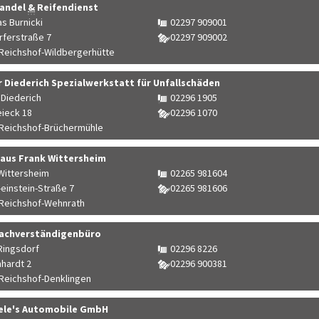
andel
&
Reifendienst
s Burnicki
02297 909001
rferstraße 7
02297 909002
Reichshof-Wildbergerhütte
r Diederich Spezialwerkstatt für Unfallschäden
 Diederich
02296 1905
ieck 18
02296 1070
Reichshof-Brüchermühle
aus Frank Wittersheim
Wittersheim
02265 981604
-einstein-Straße 7
02265 981606
Reichshof-Wehnrath
achverständigenbüro
Ringsdorf
02296 8226
hardt 2
02296 900381
Reichshof-Denklingen
ele's Automobile GmbH