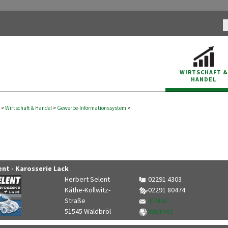
WIRTSCHAFT
&
HANDEL
>
Wirtschaft
&
Handel
>
Gewerbe-Informationssystem
>
ent - Karosserie Lack
Herbert Selent
02291 4303
Käthe-Kollwitz-
02291 80474
Straße
E-Mail
51545 Waldbröl
Internet