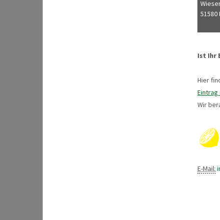
Wiese
51580 
Ist Ihr
Hier fin
Eintrag
Wir ber
E-Mail: