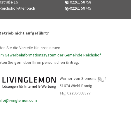
nstraße 16
02261 58758
Reichshof-Allenbach
02261 58745
 Betrieb nicht aufgeführt?
den Sie die Vorteile für Ihren neuen
 im Gewerbeinformationssystem der Gemeinde Reichshof.
aten Sie gern über Ihren persönlichen Eintrag.
Werner-von-Siemens-
Str.
4
51674 Wiehl-Bomig
Tel.
: 02296 908877
info@livinglemon.com