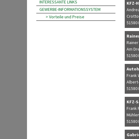
INTERESSANTE LINKS
KFZ-H
GEWERBE-INFORMATIONSSYSTEM
Andrea
Crotto
> Vorteile und Preise
51580 
Raine
Rainer
Am Dre
51580 
Autoh
Frank 
Albert
51580 
KFZ-S
Frank 
Mühlen
51580 
Gabri