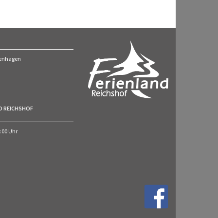
ckenhagen
O REICHSHOF
7:00 Uhr