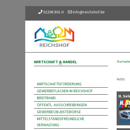
02296 801-0
info@reichshof.de
WIRTSCHAFT
&
HANDEL
Startseite
Auto
WIRTSCHAFTSFÖRDERUNG
GEWERBEFLÄCHEN IN REICHSHOF
H. Sel
BREITBAND
ÖFFENTL. AUSSCHREIBUNGEN
GEWERBEOBJEKTEBÖRSE
MITTELSTANDSFREUNDLICHE
VERWALTUNG