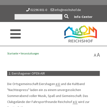
02296 801-0
info@reichshof.de
Info-Center
A
Startseite
>
Veranstaltungen
A
2. Eiershagener OPEN-AIR
Die Ortsgemeinschaft Eiershagen
e.V.
und die Kultband
"Nachtexpress" laden ein zu einem unvergesslichen
Sommerabend voller Musik, Spaß und Gemeinschaft. Das
Clubgelände der Fahrsportfreunde Reichshof
e.V.
wird zur