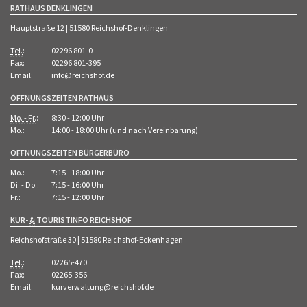
RATHAUS DENKLINGEN
Hauptstraße 12 | 51580 Reichshof-Denklingen
Tel.
:
02296 801-0
Fax:
02296 801-395
Email:
info@reichshof.de
ÖFFNUNGSZEITEN RATHAUS
Mo. - Fr.
:
8:30 - 12:00 Uhr
Mo.:
14:00 - 18:00 Uhr (und nach Vereinbarung)
ÖFFNUNGSZEITEN BÜRGERBÜRO
Mo.:
7:15 - 18:00 Uhr
Di. - Do.:
7:15 - 16:00 Uhr
Fr.:
7:15 - 12:00 Uhr
KUR-
&
TOURISTINFO REICHSHOF
Reichshofstraße 30 | 51580 Reichshof-Eckenhagen
Tel.
:
02265-470
Fax:
02265-356
Email:
kurverwaltung@reichshof.de