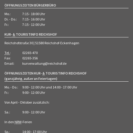
ÖFFNUNGSZEITEN BÜRGERBÜRO
Mo.:
7:15 - 18:00 Uhr
Di. - Do.:
7:15 - 16:00 Uhr
Fr.:
7:15 - 12:00 Uhr
KUR-
&
TOURISTINFO REICHSHOF
Reichshofstraße 30 | 51580 Reichshof-Eckenhagen
Tel.
:
02265-470
Fax:
02265-356
Email:
kurverwaltung@reichshof.de
ÖFFNUNGSZEITEN KUR-
&
TOURISTINFO REICHSHOF
(ganzjährig, außer an Feiertagen)
Mo. - Do.:
9:00 - 12:00 Uhr und 14:00 - 17:00 Uhr
Fr.:
9:00 - 12:00 Uhr
Von April - Oktober zusätzlich:
Sa.:
9:00 - 12:00 Uhr
In den
NRW
-Ferien
So.
:
14:00 - 17:00 Uhr