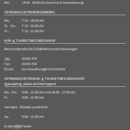
Mo.:
14:00 - 18:00 Uhr (und nach Vereinbarung)
ÖFFNUNGSZEITEN BÜRGERBÜRO
Mo.:
7:15 - 18:00 Uhr
Di. - Do.:
7:15 - 16:00 Uhr
Fr.:
7:15 - 12:00 Uhr
KUR-
&
TOURISTINFO REICHSHOF
Reichshofstraße 30 | 51580 Reichshof-Eckenhagen
Tel.
:
02265-470
Fax:
02265-356
Email:
kurverwaltung@reichshof.de
ÖFFNUNGSZEITEN KUR-
&
TOURISTINFO REICHSHOF
(ganzjährig, außer an Feiertagen)
Mo. - Do.:
9:00 - 12:00 Uhr und 14:00 - 17:00 Uhr
Fr.:
9:00 - 12:00 Uhr
Von April - Oktober zusätzlich:
Sa.:
9:00 - 12:00 Uhr
In den
NRW
-Ferien