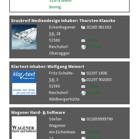
51674 Wiehl-
Bomig
Druckreif Mediendesign Inhaber: Thorsten Klaucke
Eckenhagener
02265 981563
Str.
28
51580
E-Mail
Reichshof-
Internet
Oberagger
Klartext Inhaber: Wolfgang Weinert
Fritz-Schulte-
02297 1806
Str.
3
02297 902050
51580
E-Mail
Reichshof-
Internet
Wildbergerhütte
Wagener Hard-
&
Software
Stefan
022659999790
Wagener
Am Eichenhain
E-Mail
12
Internet