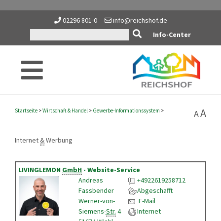
02296 801-0
info@reichshof.de
Info-Center
A
Startseite
>
Wirtschaft
&
Handel
>
Gewerbe-Informationssystem
>
A
Internet
&
Werbung
LIVINGLEMON
GmbH
- Website-Service
Andreas
+4922619258712
Fassbender
Abgeschafft
Werner-von-
E-Mail
Siemens-
Str.
4
Internet