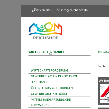
02296 801-0
info@reichshof.de
WIRTSCHAFT
&
HANDEL
Startseite
Dach
WIRTSCHAFTSFÖRDERUNG
GEWERBEFLÄCHEN IN REICHSHOF
AV Be
BREITBAND
ÖFFENTL. AUSSCHREIBUNGEN
GEWERBEOBJEKTEBÖRSE
MITTELSTANDSFREUNDLICHE
VERWALTUNG