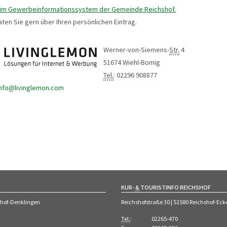
 im Gewerbeinformationssystem der Gemeinde Reichshof.
aten Sie gern über Ihren persönlichen Eintrag.
Werner-von-Siemens-
Str.
4
51674 Wiehl-Bomig
Tel.
: 02296 908877
info@livinglemon.com
KUR-
&
TOURISTINFO REICHSHOF
shof-Denklingen
Reichshofstraße 30 | 51580 Reichshof-E
Tel.
:
02265-470