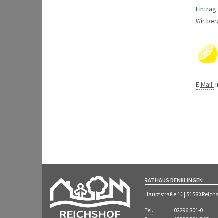
Eintrag
Wir ber
E-Mail:
RATHAUS DENKLINGEN
Hauptstraße 12 | 51580 Reich
Tel.
:
02296 801-0