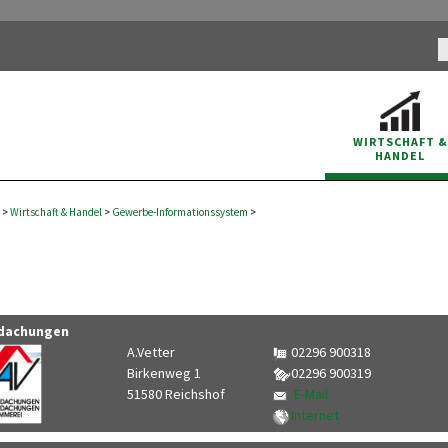
WIRTSCHAFT
&
HANDEL
>
Wirtschaft
&
Handel
>
Gewerbe-Informationssystem
>
dachungen
A.Vetter
02296 900318
Birkenweg 1
02296 900319
51580 Reichshof
E-Mail
Internet