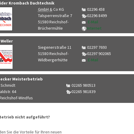
ider Krombach Dachtechnik
GmbH
&
Co KG
02296 458
Talsperrenstraße 7
02296 8499
51580 Reichshof-
E-Mail
Brüchermühle
Internet
 Weller
Siegenerstraße 11
02297 7693
51580 Reichshof-
02297 902065
Wildbergerhütte
E-Mail
ecker Meisterbetrieb
i Schmidt
02265 980513
ldstr. 64
02265 981839
Reichshof-Windfus
 Betrieb nicht aufgeführt?
den Sie die Vorteile für Ihren neuen