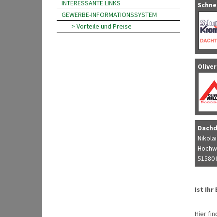
INTERESSANTE LINKS
Schne
GEWERBE-INFORMATIONSSYSTEM
> Vorteile und Preise
Oliver
Dachd
Nikola
Hochwa
51580 
Ist Ihr
Hier fin