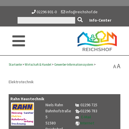
02296 801-0
info@reichshof.de
Info-Center
A
Startseite
>
Wirtschaft
&
Handel
>
Gewerbe-Informationssystem
>
A
Elektrotechnik
Rahn Haustechnik
Niels Rahn
02296 725
Bahnhofstraße
02296 783
5
E-Mail
51580
Internet