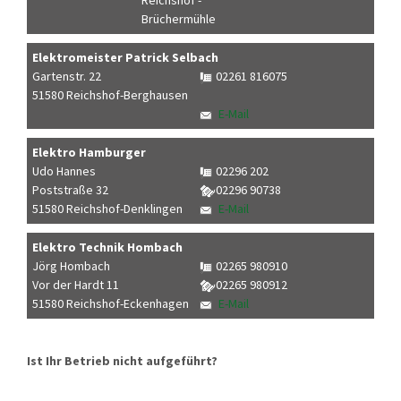
Reichshof -
Brüchermühle
Elektromeister Patrick Selbach
Gartenstr. 22
02261 816075
51580 Reichshof-Berghausen
E-Mail
Elektro Hamburger
Udo Hannes
02296 202
Poststraße 32
02296 90738
51580 Reichshof-Denklingen
E-Mail
Elektro Technik Hombach
Jörg Hombach
02265 980910
Vor der Hardt 11
02265 980912
51580 Reichshof-Eckenhagen
E-Mail
Ist Ihr Betrieb nicht aufgeführt?