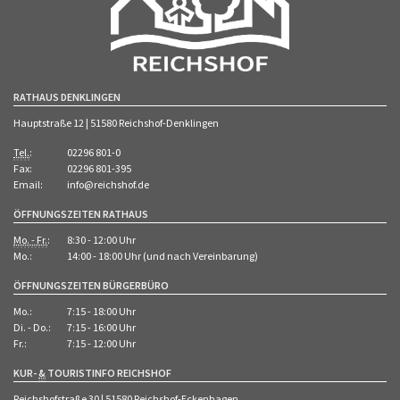
RATHAUS DENKLINGEN
Hauptstraße 12 | 51580 Reichshof-Denklingen
Tel.
:
02296 801-0
Fax:
02296 801-395
Email:
info@reichshof.de
ÖFFNUNGSZEITEN RATHAUS
Mo. - Fr.
:
8:30 - 12:00 Uhr
Mo.:
14:00 - 18:00 Uhr (und nach Vereinbarung)
ÖFFNUNGSZEITEN BÜRGERBÜRO
Mo.:
7:15 - 18:00 Uhr
Di. - Do.:
7:15 - 16:00 Uhr
Fr.:
7:15 - 12:00 Uhr
KUR-
&
TOURISTINFO REICHSHOF
Reichshofstraße 30 | 51580 Reichshof-Eckenhagen