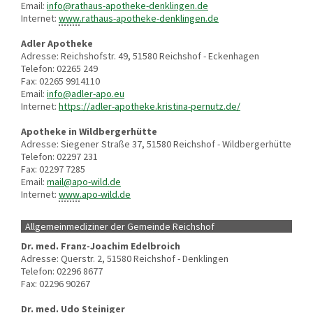
Email:
info@rathaus-apotheke-denklingen.de
Internet:
www
.rathaus-apotheke-denklingen.de
Adler Apotheke
Adresse: Reichshofstr. 49, 51580 Reichshof - Eckenhagen
Telefon: 02265 249
Fax: 02265 9914110
Email:
info@adler-apo.eu
Internet:
https://adler-apotheke.kristina-pernutz.de/
Apotheke in Wildbergerhütte
Adresse: Siegener Straße 37, 51580 Reichshof - Wildbergerhütte
Telefon: 02297 231
Fax: 02297 7285
Email:
mail@apo-wild.de
Internet:
www
.apo-wild.de
Allgemeinmediziner der Gemeinde Reichshof
Dr. med. Franz-Joachim Edelbroich
Adresse: Querstr. 2, 51580 Reichshof - Denklingen
Telefon: 02296 8677
Fax: 02296 90267
Dr. med. Udo Steiniger