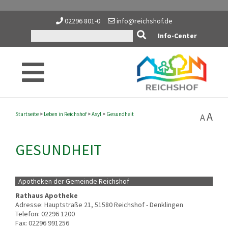
02296 801-0
info@reichshof.de
Info-Center
A
Startseite
>
Leben in Reichshof
>
Asyl
>
Gesundheit
A
GESUNDHEIT
Apotheken der Gemeinde Reichshof
Rathaus Apotheke
Adresse: Hauptstraße 21, 51580 Reichshof - Denklingen
Telefon: 02296 1200
Fax: 02296 991256