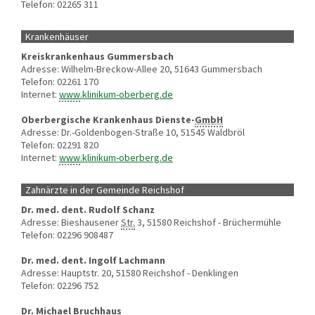
Telefon: 02265 311
Krankenhäuser
Kreiskrankenhaus Gummersbach
Adresse: Wilhelm-Breckow-Allee 20, 51643 Gummersbach
Telefon: 02261 170
Internet:
www
.klinikum-oberberg.de
Oberbergische Krankenhaus Dienste-
GmbH
Adresse: Dr.-Goldenbogen-Straße 10, 51545 Waldbröl
Telefon: 02291 820
Internet:
www
.klinikum-oberberg.de
Zahnärzte in der Gemeinde Reichshof
Dr. med. dent. Rudolf Schanz
Adresse: Bieshausener
Str.
3, 51580 Reichshof - Brüchermühle
Telefon: 02296 908487
Dr. med. dent. Ingolf Lachmann
Adresse: Hauptstr. 20, 51580 Reichshof - Denklingen
Telefon: 02296 752
Dr. Michael Bruchhaus