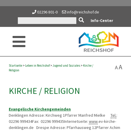
02296 801-0
info@reichshof.de
Info-Center
A
Startseite
>
Leben in Reichshof
>
Jugend und Soziales
>
Kirche /
A
Religion
KIRCHE / RELIGION
Evangelische Kirchengemeinden
Denklingen Adresse: Kirchweg 1Pfarrer Manfred Mielke
Tel.
:
02296 999434Fax: 02296 999435Internetseite:
www
.ev-kirche-
denklingen.de Drespe Adresse: Pfarrhausweg 12Pfarrer Achim