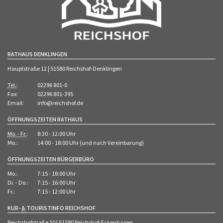
RATHAUS DENKLINGEN
Hauptstraße 12 | 51580 Reichshof-Denklingen
Tel.
:
02296 801-0
Fax:
02296 801-395
Email:
info@reichshof.de
ÖFFNUNGSZEITEN RATHAUS
Mo. - Fr.
:
8:30 - 12:00 Uhr
Mo.:
14:00 - 18:00 Uhr (und nach Vereinbarung)
ÖFFNUNGSZEITEN BÜRGERBÜRO
Mo.:
7:15 - 18:00 Uhr
Di. - Do.:
7:15 - 16:00 Uhr
Fr.:
7:15 - 12:00 Uhr
KUR-
&
TOURISTINFO REICHSHOF
Reichshofstraße 30 | 51580 Reichshof-Eckenhagen